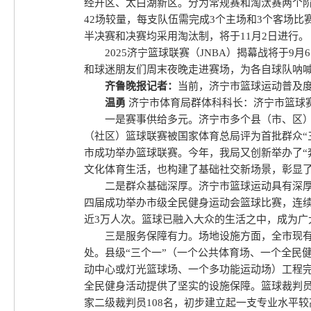
经开区、太白湖新区。分为常规赛和淘汰赛两个阶
42场较量，每支队伍需完成3个主场和3个客场
半决赛和决赛均采用淘汰制，将于11月2日进行。
2025济宁篮球联赛（JNBA）揭幕战将于
和球迷朋友们周末夜晚走进赛场，为各自球队呐
齐鲁晚报记者：
当前，济宁市篮球运动普及
温勇
济宁市体育局群体科科长：济宁市篮球
一是赛事供给多元。济宁市多个县（市、区）
（社区）篮球联赛被国家体育总局评为首批群众“
市成功举办篮球联赛。今年，我局又创新举办了“
文化体育生活，也构建了基础社交新场景，彰显
二是群众基础深厚。济宁市篮球运动具有深厚
四届成功举办市级全民健身运动会篮球比赛，连续
近3万人次。篮球已融入大众的生活之中，成为
三是服务保障有力。场地设施方面，全市现有篮球
处。县级“三个一”（一个公共体育场、一个全民
动中心或灯光篮球场、一个多功能运动场）工程完
全民健身活动提供了坚实的设施保障。篮球裁判员
家二级裁判员108名，初步建立起一支专业水平