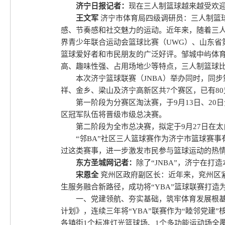
济宁日报记者：
现在三人制篮球越来越受欢
王文军
济宁市体育局四级调研员：三人制篮
感、节奏感和社交魅力的运动。近年来，随着三人制
界青少年联合运动会篮球比赛（UWG）、山东省
篮球爱好者和市民朋友的广泛好评。邹城中屿体
高、趣味性强、占用场地少等特点，三人制篮球
本次济宁篮球联赛（JNBA）举办同时，同步
祥、金乡、梁山及济宁高新区共7个赛区，已有8
第一阶段为分赛区淘汰赛，于9月13日、2
区冠军队伍将晋级市级总决赛。
第二阶段为全市总决赛，拟定于9月27日在
“邻BA”社区三人篮球赛作为济宁市篮球赛
过这类赛事，进一步激发市民参与篮球运动的热
东方圣城网记者：
除了“JNBA”，济宁在
宋恩全
兖州区政府副区长：近年来，兖州区紧
生服务融合新路径，成功将“YBA”篮球联赛打
一、党建领航、夯实基础，筑牢体育发展根
计划》，连续三年将“YBA”联赛作为“睦邻党建”
各镇街1个标准灯光篮球场、1个多功能运动场全