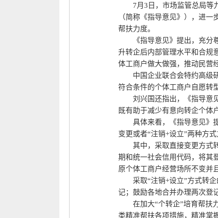
7月3日，市场监管总局等
（简称《指导意见》），进一
帮扶力度。
《指导意见》提出，充分
升转企后内部管理水平和合规
体工商户做大做强，推动民营
中国企业联合会特约高级研
符合条件的个体工商户自愿转
刘兴国还指出，《指导意见
既有助于减少有意向转企个体户
具体来看，《指导意见》
变更或者“注销+设立”两种方式
其中，采取直接变更方式
期和统一社会信用代码，将其
原个体工商户经营场所不变并
采取“注销+设立”方式转
记；鼓励各地合并办理两次登
在加大“个转企”培育帮
类精准帮扶各项措施，精准掌握