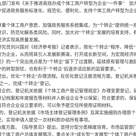
九部门发布《关于推进高效办成个体工商户转型为企业“一件事” 加
步促进政务服务标准化、规范化、便利化，支持个体工商户转型为企业
尊重个体工商户意愿，加强政务服务系统集成，为“个转企”提供统一
意识，防范化解各类风险。同时，加大对“个转企”发展的培育支持，
经济实现高质量发展。
究员刘兴国对《经济参考报》记者表示，简化“个转企”程序，降低“
型为企业，从而将其引入发展新赛道，打开成长新空间，为宏观经济
》的一个突出亮点是为“个转企”留下了过渡期，延续原有管理与激
的转型担忧，也有利于‘个转企’后逐步适应新的监管要求。”
提出，优化“个转企”办理流程。在优化登记注册流程方面，登记机关
之一，完成“个转企”登记。
转企的，登记机关依据《个体工商户登记管理规定》办理变更登记，
登记档案和年度报告等材料并入新设企业予以保留；符合要求的，保
且符合企业设立要求的，可以免予提交住所使用证明材料。
企的，登记机关依据《市场主体登记管理条例》及其实施细则办理原
记，实现申请人提交一次材料即办结所有事项。
扶力度方面，《指导意见》提出，坚持分型分类梯度培育。市场监管部
个体工商户总体发展情况，重点关注“成长型”“发展型”个体工商户