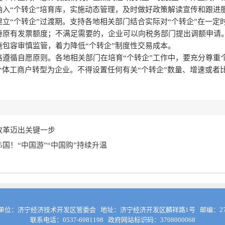
纳入“个转企”培育库，实施动态管理，及时做好政策解读宣传和跟进
立“个转企”过渡期。支持各地相关部门结合实际对“个转企”在一定
持原有发票额度；不满足需要的，企业可以向税务部门提出调额申请
包容审慎监管，着力降低“个转企”制度性交易成本。
格遵循自愿原则。各地相关部门在培育“个转企”工作中，要充分尊重
个体工商户转型为企业。不得设置任何有关“个转企”数量、增速或者
改革迈出关键一步
5国！“中国游”“中国购”持续升温
单位：济宁经济技术开发区管委会 地址：济宁经济开发区麟祥路1号 邮编：272
联系电话：0537-6981198 政府网站标识码：3708000068