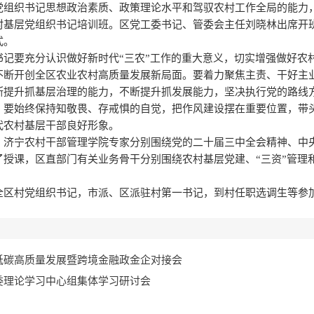
组织书记思想政治素质、政策理论水平和驾驭农村工作全局的能力，3
村基层党组织书记培训班。区党工委书记、管委会主任刘晓林出席开
式。
书记要充分认识做好新时代“三农”工作的重大意义，切实增强做好农
不断开创全区农业农村高质量发展新局面。‌要着力聚焦主责、干好主
断提升抓基层治理的能力，不断提升抓发展能力，坚决执行党的路线
。要始终保持知敬畏、存戒惧的自觉，把作风建设摆在重要位置，带
代农村基层干部良好形象。
、济宁农村干部管理学院专家分别围绕党的二十届三中全会精神、中
了授课，区直部门有关业务骨干分别围绕农村基层党建、“三资”管理
全区村党组织书记，市派、区派驻村第一书记，到村任职选调生等参
低碳高质量发展暨跨境金融政金企对接会
委理论学习中心组集体学习研讨会