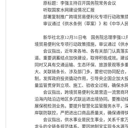
原标题：李强主持召开国务院常务会议
听取国家水网建设情况汇报
部署复制推广跨境贸易便利化专项行动政策
审议通过《供水条例（草案）》和《中华人
新华社北京12月31日电 国务院总理李强1
境贸易便利化专项行动政策措施，审议通过《供
会议指出，近年来各地、各有关部门认真落
道、重要调蓄结点加快建设，取得积极成效。建
同时又具有交通运输、生态环保、旅游景观等多
大、关联链条长、涉及部门多，要密切协同配合
制，发挥政府投资撬动作用，引导央企国企加大
量监管贯穿到立项、施工、验收全过程，确保水
会议指出，跨境贸易便利化是营造一流营商
沿海内陆沿边地区多式联运进出境协同。要推动
展保税检测业务。要提升智慧化监管服务水平，深
岸联防联控，严把进出口商品质量关，确保通得
会议指出，供水事业是民生事业，关系千家
龙头的全链条规范体系。要因地制宜实现多水源