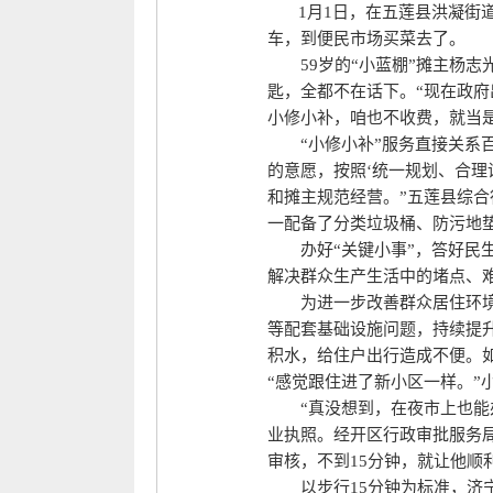
1月1日，在五莲县洪凝街道
车，到便民市场买菜去了。
59岁的“小蓝棚”摊主杨志光
匙，全都不在话下。“现在政府
小修小补，咱也不收费，就当
“小修小补”服务直接关系百
的意愿，按照‘统一规划、合理
和摊主规范经营。”五莲县综合
一配备了分类垃圾桶、防污地
办好“关键小事”，答好民生
解决群众生产生活中的堵点、
为进一步改善群众居住环境，
等配套基础设施问题，持续提
积水，给住户出行造成不便。
“感觉跟住进了新小区一样。”
“真没想到，在夜市上也能办
业执照。经开区行政审批服务
审核，不到15分钟，就让他顺
以步行15分钟为标准，济宁