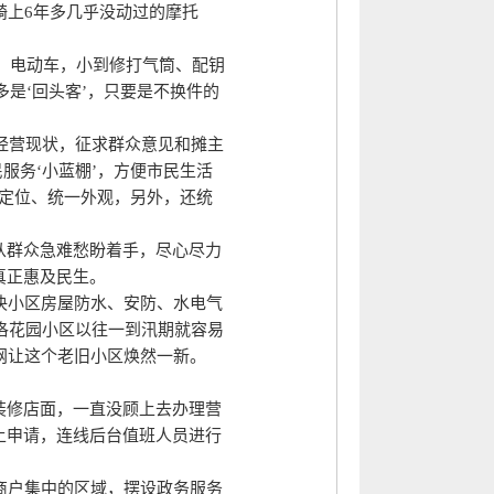
骑上6年多几乎没动过的摩托
车、电动车，小到修打气筒、配钥
多是‘回头客’，只要是不换件的
经营现状，征求群众意见和摊主
服务‘小蓝棚’，方便市民生活
线定位、统一外观，另外，还统
从群众急难愁盼着手，尽心尽力
真正惠及民生。
小区房屋防水、安防、水电气
洛花园小区以往一到汛期就容易
网让这个老旧小区焕然一新。
装修店面，一直没顾上去办理营
上申请，连线后台值班人员进行
商户集中的区域，摆设政务服务