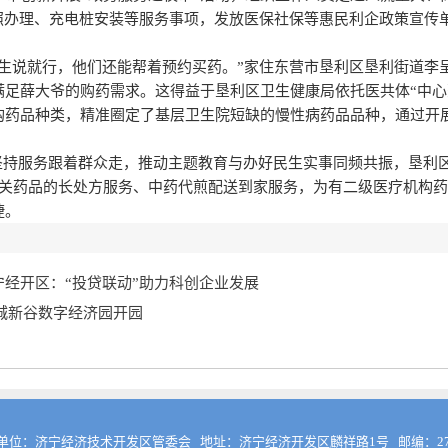
证照办理、充电桩安装等服务事项，发放医保社保等惠民利企政策宣传
说就行，他们还能帮着预约买药。”家住东营市垦利区垦利街道李
满足薛大爷的购药需求。这得益于垦利区卫生健康局依托医共体“中心
购药品种类，精准圈定了基层卫生院短缺的慢性病药品品种，通过开
。
坚持服务跟着群众走，推动主题教育与办好民生实事同频共振，垦利
关药品的长处方服务、中药代煎配送到家服务，为有二级医疗机构药
捷。
经开区：“投贷联动”助力科创企业发展
城新谷数字经济园开园
单位：济宁经济技术开发区管委会 地址：济宁经济开发区麟祥路1号 邮编：272