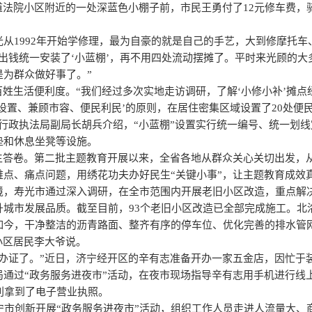
法院小区附近的一处深蓝色小棚子前，市民王勇付了12元修车费，
从1992年开始学修理，最为自豪的就是自己的手艺，大到修摩托
出钱统一安装了‘小蓝棚’，再不用四处流动摆摊了。平时来光顾的大
是为群众做好事了。”
姓生活便利度。“我们经过多次实地走访调研，了解‘小修小补’摊点
设置、兼顾市容、便民利民’的原则，在居住密集区域设置了20处便民
行政执法局副局长胡兵介绍，“小蓝棚”设置实行统一编号、统一划
垫和休息坐凳等设施。
答卷。第二批主题教育开展以来，全省各地从群众关心关切出发，
难点、痛点问题，用绣花功夫办好民生“关键小事”，让主题教育成效
寿光市通过深入调研，在全市范围内开展老旧小区改造，重点解决
升城市发展品质。截至目前，93个老旧小区改造已全部完成施工。北
如今，干净整洁的沥青路面、整齐有序的停车位、优化完善的排水管
小区居民李大爷说。
证了。”近日，济宁经开区的辛有志准备开办一家五金店，因忙于
局通过“政务服务进夜市”活动，在夜市现场指导辛有志用手机进行线
利拿到了电子营业执照。
市创新开展“政务服务进夜市”活动，组织工作人员走进人流量大、